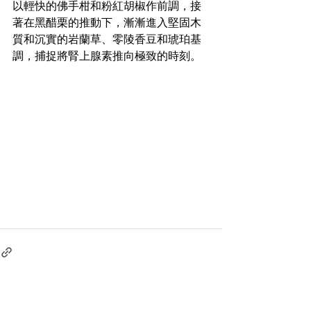
以輕快的佛手柑和粉紅胡椒作前調，接
著在黑醋栗的推動下，漸漸進入堅固木
質和沉實的岩蘭草、零陵香豆和琥珀基
調，捕捉將腎上腺素推向極致的時刻。