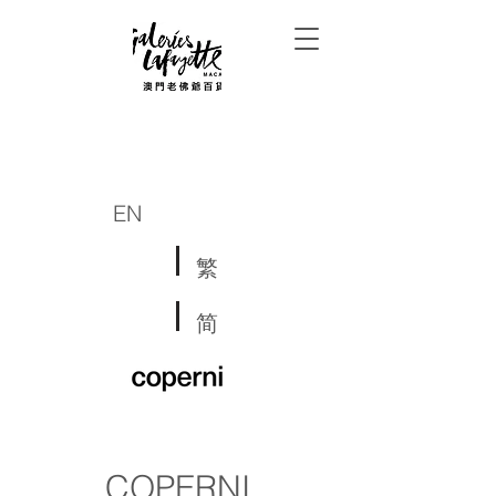
EN
繁
简
COPERNI