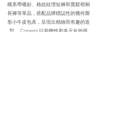
構系帶襯衫、格紋紋理短褲和寬鬆褶裥
長褲等單品，搭配品牌標誌性的幾何廓
形小牛皮包具，呈現出精緻而有趣的造
型。 Coperni 以前瞻性和多元化的視
角，通過兼具實穿度和創意性的設計，
傳遞出品牌別致的簡約現代美學。
地址：L1-01-01+02
©2023 Galeries Lafayette Macau.
All rights reserved 2025