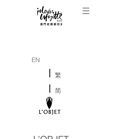
EN
繁
简