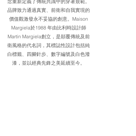
念重新定義了傳統共識中的穿著規範。
品牌致力通過真實、前衛和自我實現的
價值觀激發永不妥協的創意。Maison
Margiela於1988 年由比利時設計師
Martin Margiela創立，是顛覆傳統及前
衛風格的代名詞，其標誌性設計包括純
白標籤、四腳針步、數字編號及白色潑
漆，並以經典先鋒之美延續至今。
Maison Margiela自2012年開始成為高
級訂製品牌的代言詞，並於2002年成為
OTB集團旗下品牌之一。
​地址：L1-03-02