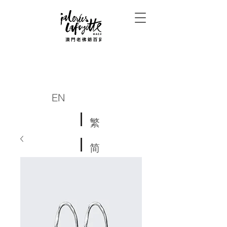
EN
繁
简