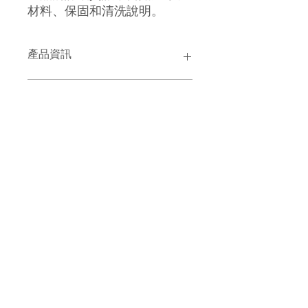
材料、保固和清洗說明。
產品資訊
這是產品詳情，適合加入有關產品的更
退貨與退款政策
多資訊，例如尺寸、材料、保固和清洗
說明。另外，您也可在此處形容產品的
獨特之處，以及可給客戶帶來的好處。
這是退貨與退款政策，適合向客戶解釋
運送資訊
買家總是希望能在購買之前清楚了解產
如何處理不滿意的產品。撰寫政策時，
品。所以請盡量提供資訊，讓顧客有信
請盡量開門見山，以便建立互信，讓顧
心和决心購買產品。
客有信心購買您的產品。
這是個運送政策，適合加入與運送方
法、包裝和費用相關的資訊。撰寫政策
時，請盡量開門見山，以便建立互信，
讓顧客有信心購買您的產品。
©2023 Galeries Lafayette Macau.
All rights reserved 2025