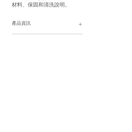
材料、保固和清洗說明。
產品資訊
這是產品詳情，適合加入有關產品的更
退貨與退款政策
多資訊，例如尺寸、材料、保固和清洗
說明。另外，您也可在此處形容產品的
獨特之處，以及可給客戶帶來的好處。
這是退貨與退款政策，適合向客戶解釋
運送資訊
買家總是希望能在購買之前清楚了解產
如何處理不滿意的產品。撰寫政策時，
品。所以請盡量提供資訊，讓顧客有信
請盡量開門見山，以便建立互信，讓顧
心和决心購買產品。
客有信心購買您的產品。
這是個運送政策，適合加入與運送方
法、包裝和費用相關的資訊。撰寫政策
時，請盡量開門見山，以便建立互信，
讓顧客有信心購買您的產品。
©2023 Galeries Lafayette Macau.
All rights reserved 2025