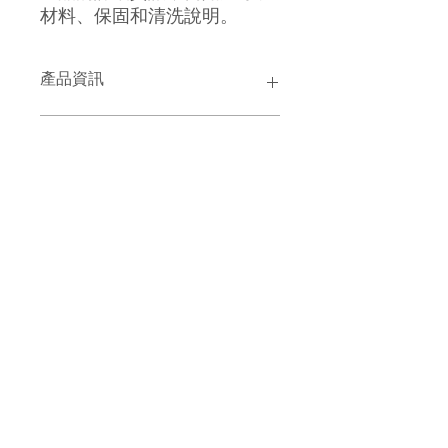
材料、保固和清洗說明。
產品資訊
這是產品詳情，適合加入有關產品的更
退貨與退款政策
多資訊，例如尺寸、材料、保固和清洗
說明。另外，您也可在此處形容產品的
獨特之處，以及可給客戶帶來的好處。
這是退貨與退款政策，適合向客戶解釋
運送資訊
買家總是希望能在購買之前清楚了解產
如何處理不滿意的產品。撰寫政策時，
品。所以請盡量提供資訊，讓顧客有信
請盡量開門見山，以便建立互信，讓顧
心和决心購買產品。
客有信心購買您的產品。
這是個運送政策，適合加入與運送方
法、包裝和費用相關的資訊。撰寫政策
時，請盡量開門見山，以便建立互信，
讓顧客有信心購買您的產品。
©2023 Galeries Lafayette Macau.
All rights reserved 2025