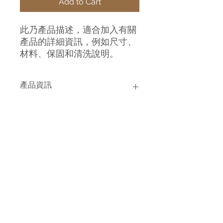
Add to Cart
此乃產品描述，適合加入有關
產品的詳細資訊，例如尺寸、
材料、保固和清洗說明。
產品資訊
這是產品詳情，適合加入有關產品的更
退貨與退款政策
多資訊，例如尺寸、材料、保固和清洗
說明。另外，您也可在此處形容產品的
獨特之處，以及可給客戶帶來的好處。
這是退貨與退款政策，適合向客戶解釋
運送資訊
買家總是希望能在購買之前清楚了解產
如何處理不滿意的產品。撰寫政策時，
品。所以請盡量提供資訊，讓顧客有信
請盡量開門見山，以便建立互信，讓顧
心和决心購買產品。
客有信心購買您的產品。
這是個運送政策，適合加入與運送方
法、包裝和費用相關的資訊。撰寫政策
時，請盡量開門見山，以便建立互信，
讓顧客有信心購買您的產品。