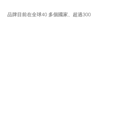
品牌目前在全球40 多個國家、超過300
家頂級百貨及精品店銷售，並在紐約、
倫敦、米蘭、東京、香港、 北京、上海
和首爾等主要城市設立90多家零售店、
旗艦店及店 中店。 Thom Browne 自
2018年加入傑尼亞集團，由集團持有
90%的股權並已在紐約證券交易所正式
上市。
​地址：L1-03-10