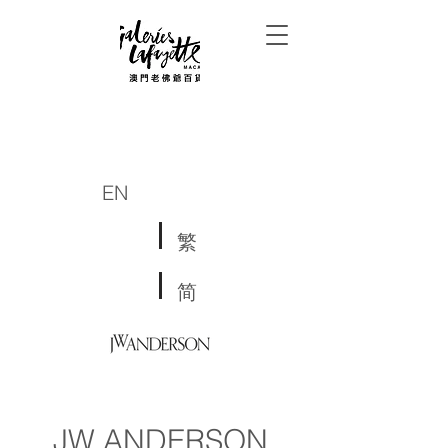
EN
繁
简
JW ANDERSON