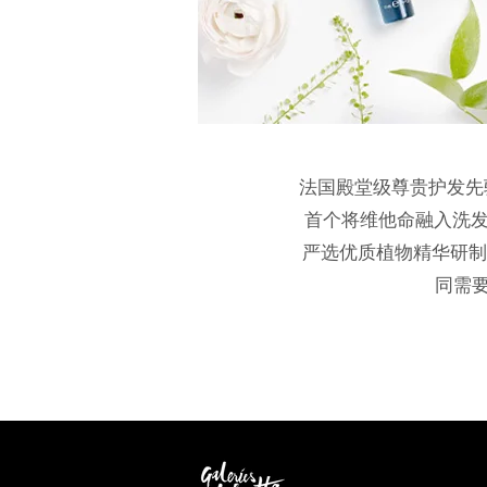
法国殿堂级尊贵护发先驱
首个将维他命融入洗发
严选优质植物精华研制，
同需