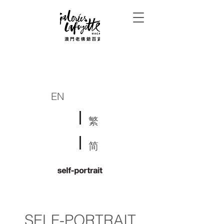
EN
繁
简
SELF-PORTRAIT