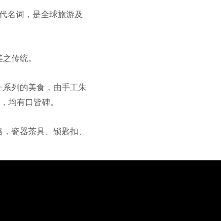
的代名词，是全球旅游及
美之传统。
一系列的美食，由手工朱
料，均有口皆碑。
格，瓷器茶具、锁匙扣、
。